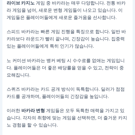
라이브 카지노
게임 중 바카라는 매우 다양합니다. 전통 바카
라 게임을 넘어, 새로운 변형 게임들이 나오고 있습니다. 이
게임들은 플레이어들에게 새로운 즐거움을 선사합니다.
스피드 바카라는 빠른 게임 진행을 특징으로 합니다. 일반 바
카라보다 라운드가 빨리 끝나며, 긴장감이 높습니다. 집중력
있는 플레이어들에게 특히 인기가 많습니다.
노 커미션 바카라는 뱅커 베팅 시 수수료를 없애는 게임입니
다. 플레이어들은 더 좋은 배당률을 얻을 수 있고, 전략이 중
요해집니다.
스퀴즈 바카라는 카드 공개 방식이 독특합니다. 딜러가 점점
카드를 공개하며, 플레이어들의 긴장감을 높입니다.
이러한
바카라 변형
게임들은 모두 독특한 매력을 가지고 있
습니다. 각자의 취향에 맞는 게임을 선택하면, 더 즐거운 카지
노 경험을 할 수 있습니다.