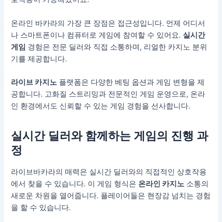
온라인 바카라의 가장 큰 장점은 접근성입니다. 언제 어디서
나 스마트폰이나 컴퓨터로 게임에 참여할 수 있어요.
실시간
게임
경험은 전문 딜러와 직접 소통하며, 리얼한 카지노 분위
기를 제공합니다.
라이브 카지노
플랫폼은 다양한 베팅 옵션과 게임 변형을 제
공합니다. 고화질 스트리밍과 전문적인 게임 운영으로, 온라
인 환경에서도 신뢰할 수 있는 게임 경험을 선사합니다.
실시간 딜러와 함께하는 게임의 진행 과
정
라이브바카라의 매력은 실시간 딜러와의 직접적인 상호작용
에서 찾을 수 있습니다. 이 게임 형식은
온라인 카지노
소통의
새로운 차원을 열어줍니다. 플레이어들은 현장감 넘치는 경험
을 할 수 있습니다.