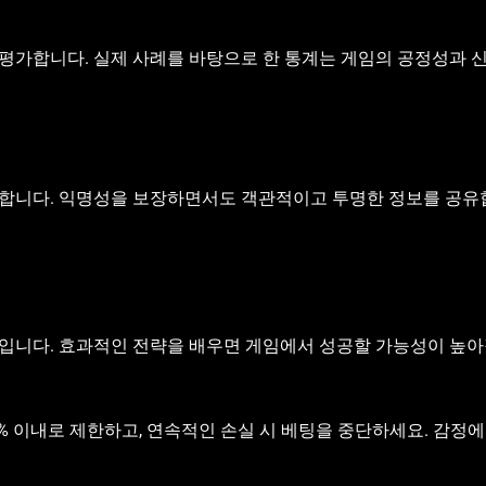
평가합니다. 실제 사례를 바탕으로 한 통계는 게임의 공정성과 
합니다. 익명성을 보장하면서도 객관적이고 투명한 정보를 공유합
입니다. 효과적인 전략을 배우면 게임에서 성공할 가능성이 높아
0% 이내로 제한하고, 연속적인 손실 시 베팅을 중단하세요. 감정