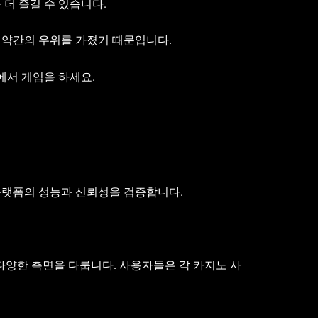
더 즐길 수 있습니다.
 약간의 우위를 가졌기 때문입니다.
에서 게임을 하세요.
플랫폼의 성능과 신뢰성을 검증합니다.
다양한 측면을 다룹니다. 사용자들은 각 카지노 사