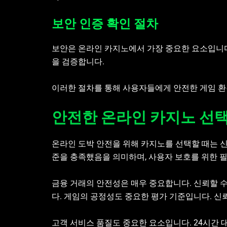
보안 인증 확인 절차
보안은 온라인 카지노에서 가장 중요한 요소입니다
을 검증합니다.
이러한 절차를 통해 사용자들에게 안전한 게임 환
안전한 온라인 카지노 선택
온라인 도박 안전을 위해 카지노를 선택할 때는 
준을 충족했음을 의미하며, 사용자 보호를 위한 
금융 거래의 안전성은 매우 중요합니다. 신뢰할 
다. 게임의 공정성도 중요한 평가 기준입니다. 신
고객 서비스 품질도 중요한 요소입니다. 24시간 