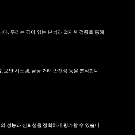
다. 우리는 깊이 있는 분석과 철저한 검증을 통해
성
, 보안 시스템, 금융 거래 안전성 등을 분석합니
트의 성능과 신뢰성을 정확하게 평가할 수 있습니