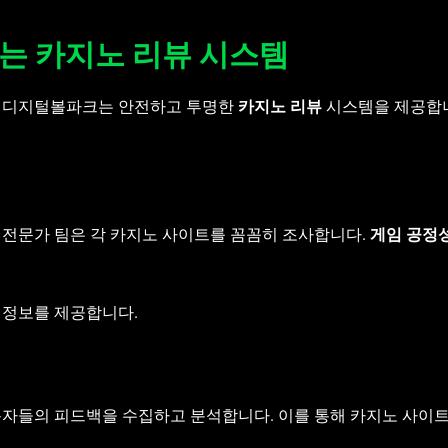
는 카지노 리뷰 시스템
. 디지털볼파크는 안전하고 투명한
카지노 리뷰
시스템을 제공합니
 전문가 팀은 각 카지노 사이트를 꼼꼼히 조사합니다.
게임 공정
 정보를 제공합니다.
용자들의 피드백을 수집하고 분석합니다. 이를 통해 카지노 사이