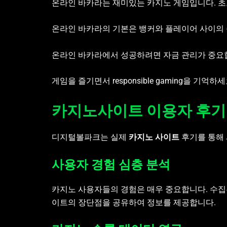
온라인 바카라는 재미있는 카지노 게임입니다. 초보
온라인 바카라의 기본은 뱅커와 플레이어 사이의 
온라인 바카라에서 성공하려면 자금 관리가 중요합니
게임을 즐기면서 responsible gaming을 
카지노사이트 이용자 후기
디지털볼파크는 실제
카지노 사이트
후기를 통해 
사용자 경험 심층 분석
카지노 사용자들의 경험은 매우 중요합니다. 수집된
이트의 장단점을 공유하여 정보를 제공합니다.