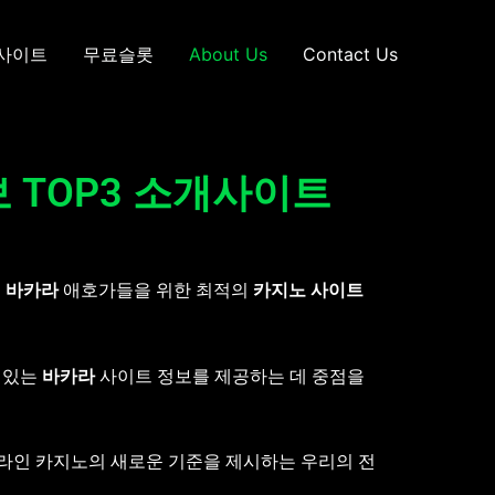
사이트
무료슬롯
About Us
Contact Us
 TOP3 소개사이트
는
바카라
애호가들을 위한 최적의
카지노 사이트
 있는
바카라
사이트 정보를 제공하는 데 중점을
온라인 카지노의 새로운 기준을 제시하는 우리의 전