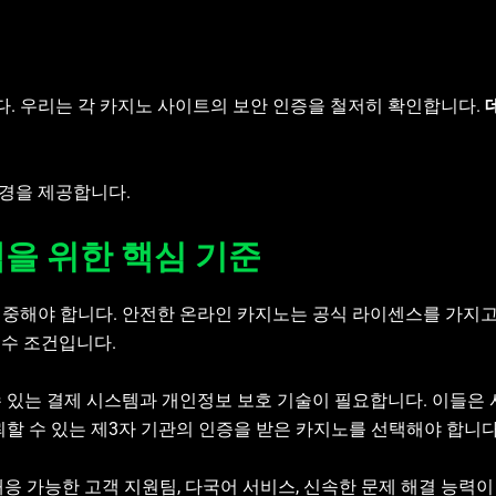
. 우리는 각 카지노 사이트의 보안 인증을 철저히 확인합니다.
경을 제공합니다.
을 위한 핵심 기준
신중해야 합니다. 안전한 온라인 카지노는 공식 라이센스를 가지고
필수 조건입니다.
수 있는 결제 시스템과 개인정보 보호 기술이 필요합니다. 이들
뢰할 수 있는 제3자 기관의 인증을 받은 카지노를 선택해야 합니다
대응 가능한 고객 지원팀, 다국어 서비스, 신속한 문제 해결 능력