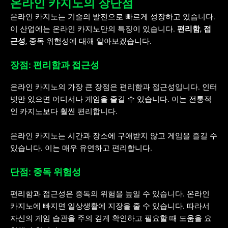
온라인 카지노의 장단점
온라인 카지노는 기술의 발전으로 빠르게 성장하고 있습니다.
이 산업에는 온라인 카지노만의 특징이 있습니다.
편리함
,
접
근성
, 중독 위험성에 대해 알아보겠습니다.
장점: 편리함과 접근성
온라인 카지노의 가장 큰 장점은 편리함과 접근성입니다. 인터
넷만 있으면 어디서나 게임을 즐길 수 있습니다. 이는 전통적
인 카지노보다 훨씬 편리합니다.
온라인 카지노는 시간과 장소에 구애받지 않고 게임을 즐길 수
있습니다. 이는 매우 유연하고 편리합니다.
단점: 중독 위험성
편리함과 접근성은 중독의 위험을 높일 수 있습니다. 온라인
카지노에 빠지면 일상생활에 지장을 줄 수 있습니다. 따라서
자신의 게임 습관을 주의 깊게 확인하고 필요할 때 도움을 요