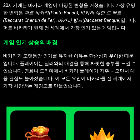
20세기에는 바카라 게임이 다양한 변형을 거쳤습니다. 가장 유명
한 변형은
퍼트 바카라(Punto Banco)
,
바카라 쉐민 드 페르
(Baccarat Chemin de Fer)
,
바카라 방크(Baccarat Banque)
입니다.
퍼트 바카라가 현재 전 세계에서 가장 인기 있는 게임입니다.
게임 인기 상승의 배경
바카라가 오랫동안 인기를 유지한 이유는 단순성과 우아함 때문
입니다. 플레이어는 딜러와의 대결을 통해 짜릿한 승부를 느낄 수
있습니다. 영화나 드라마에서 바카라 플레이가 자주 나오면서 대
중 관심도 높아졌습니다. 이 모든 요인이 바카라를 전 세계에서
가장 사랑받는 게임으로 만들었습니다.