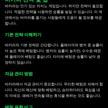
바카라는 인기 있는 카지노 게임입니다. 하지만 전략이 필요합
니다. 적절한 전략을 사용하면 승률을 높일 수 있습니다. 이 섹
션에서는 바카라를 즐기는 사람들에게 도움이 될 정보를 제공
합니다.
기본 전략 이해하기
바카라의 기본 전략은 간단합니다. 플레이어와 뱅커 중 승률이
더 높은 쪽에 베팅합니다. 뱅커의 승률이 높지만, 수수료 때문
에 플레이어 베팅도 좋습니다. 타이에 베팅은 승률이 낮아 권
장하지 않습니다.
자금 관리 방법
바카라에서 자금 관리가 중요합니다. 무리한 베팅은 피해야 합
니다. 자신의 예산에 맞춰 베팅하고, 승리하더라도 욕심을 내
지 마세요. 패배가 연속될 때는 휴식을 취하는 것도 좋습니다.
베팅 유형 비교