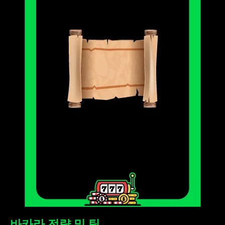
바카라 전략 및 팁