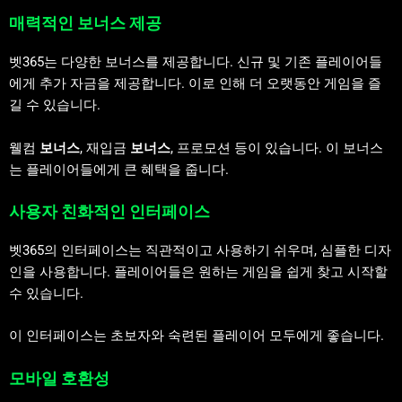
매력적인 보너스 제공
벳365는 다양한 보너스를 제공합니다. 신규 및 기존 플레이어들
에게 추가 자금을 제공합니다. 이로 인해 더 오랫동안 게임을 즐
길 수 있습니다.
웰컴
보너스
, 재입금
보너스
, 프로모션 등이 있습니다. 이 보너스
는 플레이어들에게 큰 혜택을 줍니다.
사용자 친화적인 인터페이스
벳365의 인터페이스는 직관적이고 사용하기 쉬우며, 심플한 디자
인을 사용합니다. 플레이어들은 원하는 게임을 쉽게 찾고 시작할
수 있습니다.
이 인터페이스는 초보자와 숙련된 플레이어 모두에게 좋습니다.
모바일 호환성