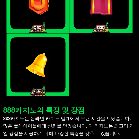
888카지노의 특징 및 장점
888카지노는 온라인 카지노 업계에서 오랜 시간을 보냈습니다.
많은 플레이어들에게 신뢰를 얻었습니다. 이 카지노는 최고의 게
임 경험을 제공하기 위해 다양한 특징을 갖추고 있습니다.