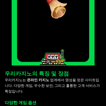
우리카지노의 특징 및 장점
우리카지노는
온라인 카지노
업계에서 명성을 얻은 사이트입
니다. 다양한 게임, 우수한 보안, 그리고 훌륭한 고객 서비스가
특징입니다.
다양한 게임 옵션