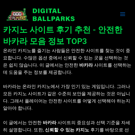
콘
Main
텐
Men
츠
로
카지노 사이트 후기 추천 - 안전한
건
바카라 모음 정보 TOP3
너
뛰
온라인 카지노를 즐기는 사람들은 안전한 사이트를 찾는 것이 중
기
요합니다. 수많은 옵션 중에서 신뢰할 수 있는 곳을 선택하는 것
은 쉽지 않습니다. 이 글에서는 안전한
바카라
사이트를 선택하는
데 도움을 주는 정보를 제공합니다.
바카라는 온라인 카지노에서 가장 인기 있는 게임입니다. 그러나
모든 카지노 사이트가 같은 수준의 보안을 제공하는 것은 아닙니
다. 그래서 플레이어는 안전한 사이트를 어떻게 선택해야 하는지
알아야 합니다.
이 글에서는 안전한
바카라
사이트의 중요성과 선택 기준을 자세
히 설명합니다. 또한,
신뢰할 수 있는 카지노
후기를 바탕으로 선