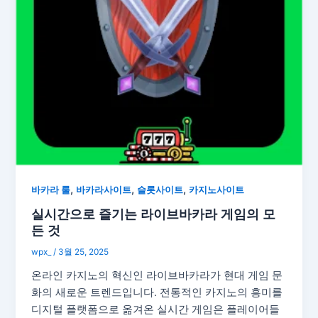
,
,
,
바카라 룰
바카라사이트
슬롯사이트
카지노사이트
실시간으로 즐기는 라이브바카라 게임의 모
든 것
wpx_
/
3월 25, 2025
온라인 카지노의 혁신인 라이브바카라가 현대 게임 문
화의 새로운 트렌드입니다. 전통적인 카지노의 흥미를
디지털 플랫폼으로 옮겨온 실시간 게임은 플레이어들