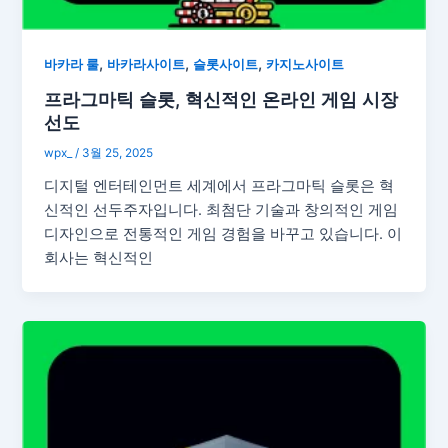
,
,
,
바카라 룰
바카라사이트
슬롯사이트
카지노사이트
프라그마틱 슬롯, 혁신적인 온라인 게임 시장
선도
wpx_
/
3월 25, 2025
디지털 엔터테인먼트 세계에서 프라그마틱 슬롯은 혁
신적인 선두주자입니다. 최첨단 기술과 창의적인 게임
디자인으로 전통적인 게임 경험을 바꾸고 있습니다. 이
회사는 혁신적인